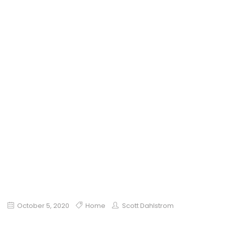
КЕН
Home
home
ДАРКНЕТ
МАГАЗИН САЙТ
ОФИЦИАЛЬНЫЙ
KRAKEN КРАКЕН
October 5, 2020
Home
Scott Dahlstrom